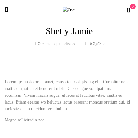
0
Shetty Jamie
Συντάκτης:
pantelisdev
0
Σχόλια
Lorem ipsum dolor sit amet, consectetur adipiscing elit. Curabitur non
mattis dui, sit amet hendrerit nibh. Duis congue volutpat urna ut
accumsan. Vivam mauris augue, ultrices at faucibus vitae, mattis eu
lacus. Etiam egestas wo heluctus lectus praesent rhoncus pretium dui, id
molestie quam tincidunt vestibulum.
Magna sollicitudin nec.