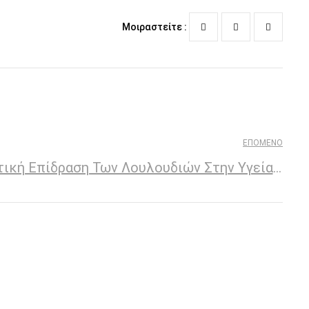
Μοιραστείτε :
ΕΠΌΜΕΝΟ
Άνθη Και Ευεξία: Η Θετική Επίδραση Των Λουλουδιών Στην Υγεία Και Τη Διάθεση