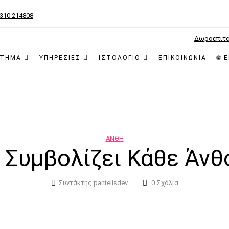
2310 214808
Δωροεπιτ
ΣΤΗΜΑ
ΥΠΗΡΕΣΙΕΣ
ΙΣΤΟΛΟΓΙΟ
ΕΠΙΚΟΙΝΩΝΙΑ
🌐 
ΑΝΘΗ
ι Συμβολίζει Κάθε Άνθ
Συντάκτης:
pantelisdev
0
Σχόλια