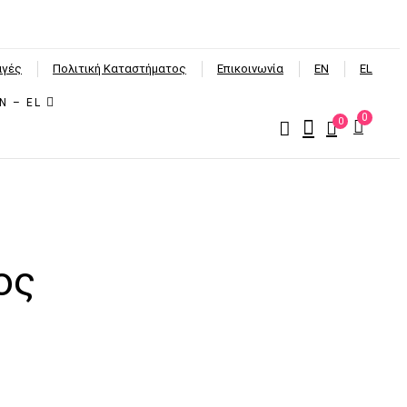
αγές
Πολιτική Καταστήματος
Επικοινωνία
EN
EL
EN – EL
0
0
ος