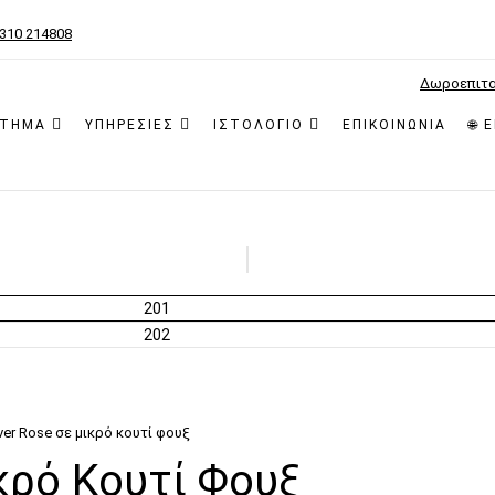
2310 214808
Δωροεπιτ
ΣΤΗΜΑ
ΥΠΗΡΕΣΙΕΣ
ΙΣΤΟΛΟΓΙΟ
ΕΠΙΚΟΙΝΩΝΙΑ
🌐 
ver Rose σε μικρό κουτί φουξ
κρό Κουτί Φουξ