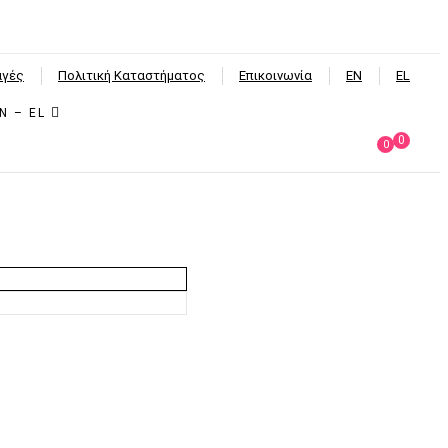
αγές
Πολιτική Καταστήματος
Επικοινωνία
EN
EL
EN – EL
0
0