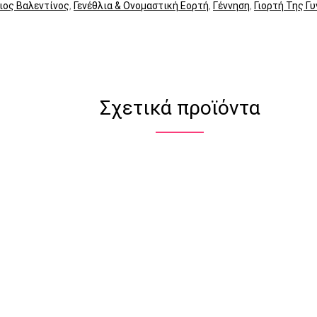
ιος Βαλεντίνος
,
Γενέθλια & Ονομαστική Εορτή
,
Γέννηση
,
Γιορτή Της Γ
Σχετικά προϊόντα