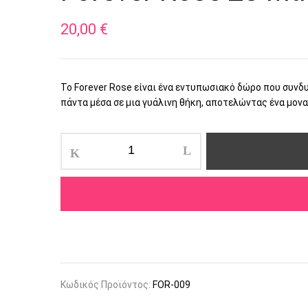
20,00
€
Το Forever Rose είναι ένα εντυπωσιακό δώρο που συνδυ
πάντα μέσα σε μια γυάλινη θήκη, αποτελώντας ένα μονα
Forever
Rose
σε
μικρό
κουτί
φουξ
ποσότητα
Κωδικός Προϊόντος:
FOR-009