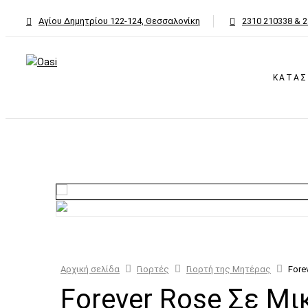
Αγίου Δημητρίου 122-124, Θεσσαλονίκη
2310 210338 & 
ΚΑΤΑ
Αρχική σελίδα
Γιορτές
Γιορτή της Μητέρας
Fore
Forever Rose Σε Μι