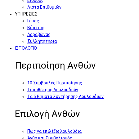
Είσοδος
Λίστα Επιθυμιών
ΥΠΗΡΕΣΙΕΣ
Γάμος
Βάπτιση
Αρραβώνας
Συλληπητήρια
ΙΣΤΟΛΟΓΙΟ
Περιποίηση Ανθών
10 Συμβουλές Περιποίησης
Τοποθέτηση Λουλουδιών
Τα 5 Βήματα Συντήρησης Λουλουδιών
Επιλογή Ανθών
Πως να επιλέξω λουλούδια
Άνθη και Συμβολισμός