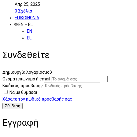
Απρ 25, 2025
0
Σχόλια
ΕΠΙΚΟΙΝΩΝΙΑ
🌐 EN – EL
EN
EL
Συνδεθείτε
Δημιουργία λογαριασμού
Ονοματεπώνυμο ή email
Κωδικός πρόσβασης
Να με θυμάσαι
Χάσατε τον κωδικό πρόσβασής σας
Εγγραφή