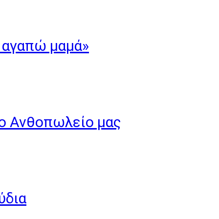
’ αγαπώ μαμά»
το Ανθοπωλείο μας
ύδια