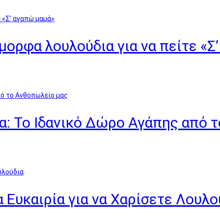
όμορφα λουλούδια για να πείτε «Σ
α: Το Ιδανικό Δώρο Αγάπης από 
α Ευκαιρία για να Χαρίσετε Λουλο