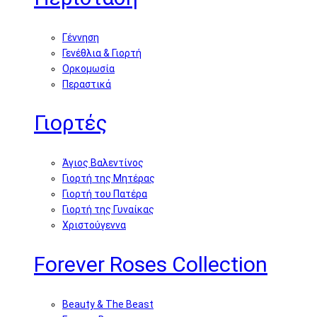
Γέννηση
Γενέθλια & Γιορτή
Ορκομωσία
Περαστικά
Γιορτές
Άγιος Βαλεντίνος
Γιορτή της Μητέρας
Γιορτή του Πατέρα
Γιορτή της Γυναίκας
Χριστούγεννα
Forever Roses Collection
Beauty & The Beast