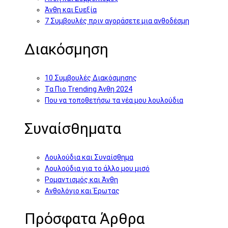
Άνθη και Ευεξία
7 Συμβουλές πριν αγοράσετε μια ανθοδέσμη
Διακόσμηση
10 Συμβουλές Διακόσμησης
Τα Πιο Trending Άνθη 2024
Που να τοποθετήσω τα νέα μου λουλούδια
Συναίσθηματα
Λουλούδια και Συναίσθημα
Λουλούδια για το άλλο μου μισό
Ρομαντισμός και Άνθη
Ανθολόγιο και Έρωτας
Πρόσφατα Άρθρα