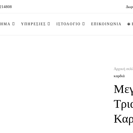
 214808
Δωρ
ΤΗΜΑ
ΥΠΗΡΕΣΙΕΣ
ΙΣΤΟΛΟΓΙΟ
ΕΠΙΚΟΙΝΩΝΙΑ
🌐
Αρχική σελ
καρδιά
Μεγ
Τρι
Καρ