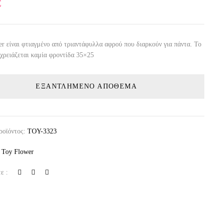
€
er είναι φτιαγμένο από τριαντάφυλλα αφρού που διαρκούν για πάντα. Το
 χρειάζεται καμία φροντίδα 35×25
ΕΞΑΝΤΛΗΜΈΝΟ ΑΠΌΘΕΜΑ
ροϊόντος:
TOY-3323
:
Toy Flower
ε :