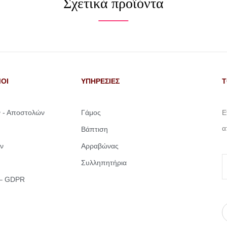
Σχετικά προϊόντα
ΟΙ
ΥΠΗΡΕΣΙΕΣ
Τ
ν - Αποστολών
Γάμος
Ε
α
Βάπτιση
ν
Αρραβώνας
Συλληπητήρια
 – GDPR