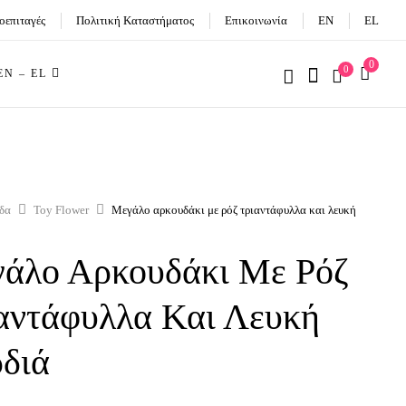
οεπιταγές
Πολιτική Καταστήματος
Επικοινωνία
EN
EL
0
0
 EN – EL
ίδα
Toy Flower
Μεγάλο αρκουδάκι με ρόζ τριαντάφυλλα και λευκή
άλο Αρκουδάκι Με Ρόζ
αντάφυλλα Και Λευκή
διά