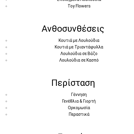
Toy Flowers
Ανθοσυνθέσεις
Κουτιά με Λουλούδια
Κουτιά με Τριαντάφυλλα
Λουλούδια σε Βάζο
Λουλούδια σε Κασπό
Περίσταση
Γέννηση
Γενέθλια & Γιορτή
Ορκομωσία
Περαστικά