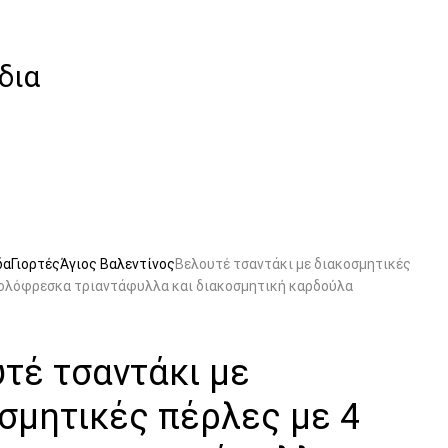
δια
δα
Γιορτές
Άγιος Βαλεντίνος
Βελουτέ τσαντάκι με διακοσμητικές
 ολόφρεσκα τριαντάφυλλα και διακοσμητική καρδούλα
τέ τσαντάκι με
σμητικές πέρλες με 4