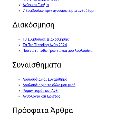
Άνθη και Ευεξία
7 Συμβουλές πριν αγοράσετε μια ανθοδέσμη
Διακόσμηση
10 Συμβουλές Διακόσμησης
Τα Πιο Trending Άνθη 2024
Που να τοποθετήσω τα νέα μου λουλούδια
Συναίσθηματα
Λουλούδια και Συναίσθημα
Λουλούδια για το άλλο μου μισό
Ρομαντισμός και Άνθη
Ανθολόγιο και Έρωτας
Πρόσφατα Άρθρα