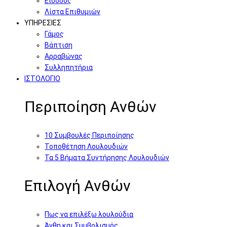
Είσοδος
Λίστα Επιθυμιών
ΥΠΗΡΕΣΙΕΣ
Γάμος
Βάπτιση
Αρραβώνας
Συλληπητήρια
ΙΣΤΟΛΟΓΙΟ
Περιποίηση Ανθών
10 Συμβουλές Περιποίησης
Τοποθέτηση Λουλουδιών
Τα 5 Βήματα Συντήρησης Λουλουδιών
Επιλογή Ανθών
Πως να επιλέξω λουλούδια
Άνθη και Συμβολισμός