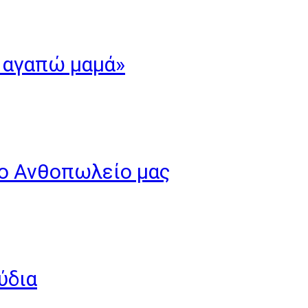
’ αγαπώ μαμά»
το Ανθοπωλείο μας
ύδια