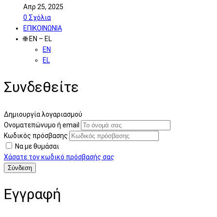
Απρ 25, 2025
0
Σχόλια
ΕΠΙΚΟΙΝΩΝΙΑ
🌐 EN – EL
EN
EL
Συνδεθείτε
Δημιουργία λογαριασμού
Ονοματεπώνυμο ή email
Κωδικός πρόσβασης
Να με θυμάσαι
Χάσατε τον κωδικό πρόσβασής σας
Εγγραφή