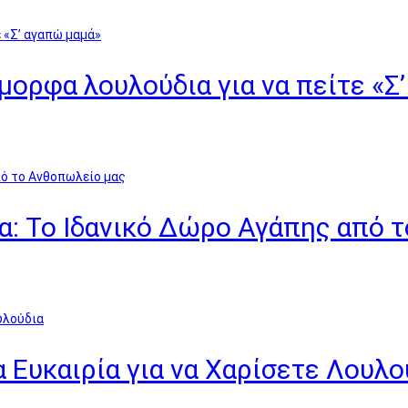
όμορφα λουλούδια για να πείτε «Σ
α: Το Ιδανικό Δώρο Αγάπης από 
α Ευκαιρία για να Χαρίσετε Λουλο