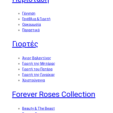
Γέννηση
Γενέθλια & Γιορτή
Ορκομωσία
Περαστικά
Γιορτές
Άγιος Βαλεντίνος
Γιορτή της Μητέρας
Γιορτή του Πατέρα
Γιορτή της Γυναίκας
Χριστούγεννα
Forever Roses Collection
Beauty & The Beast