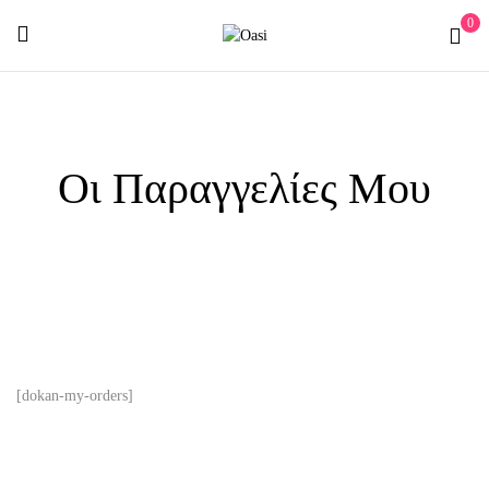
0
Οι Παραγγελίες Μου
[dokan-my-orders]