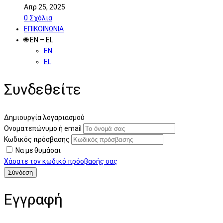
Απρ 25, 2025
0
Σχόλια
ΕΠΙΚΟΙΝΩΝΙΑ
🌐 EN – EL
EN
EL
Συνδεθείτε
Δημιουργία λογαριασμού
Ονοματεπώνυμο ή email
Κωδικός πρόσβασης
Να με θυμάσαι
Χάσατε τον κωδικό πρόσβασής σας
Εγγραφή