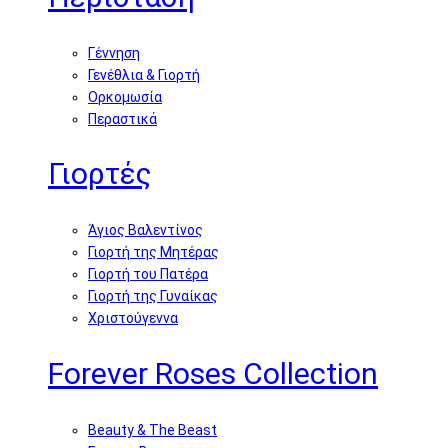
Γέννηση
Γενέθλια & Γιορτή
Ορκομωσία
Περαστικά
Γιορτές
Άγιος Βαλεντίνος
Γιορτή της Μητέρας
Γιορτή του Πατέρα
Γιορτή της Γυναίκας
Χριστούγεννα
Forever Roses Collection
Beauty & The Beast