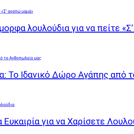
όμορφα λουλούδια για να πείτε «Σ
α: Το Ιδανικό Δώρο Αγάπης από 
α Ευκαιρία για να Χαρίσετε Λουλο