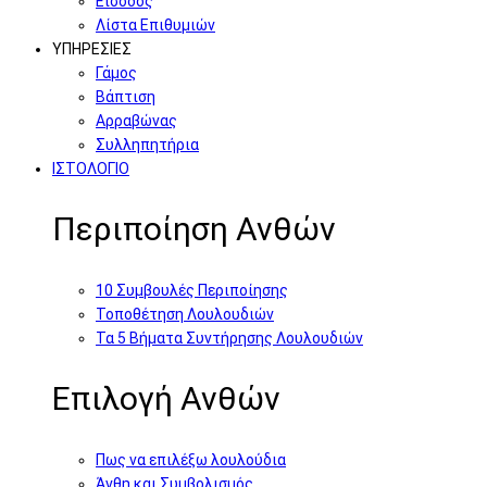
Είσοδος
Λίστα Επιθυμιών
ΥΠΗΡΕΣΙΕΣ
Γάμος
Βάπτιση
Αρραβώνας
Συλληπητήρια
ΙΣΤΟΛΟΓΙΟ
Περιποίηση Ανθών
10 Συμβουλές Περιποίησης
Τοποθέτηση Λουλουδιών
Τα 5 Βήματα Συντήρησης Λουλουδιών
Επιλογή Ανθών
Πως να επιλέξω λουλούδια
Άνθη και Συμβολισμός