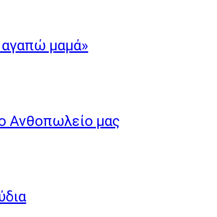
’ αγαπώ μαμά»
το Ανθοπωλείο μας
ύδια