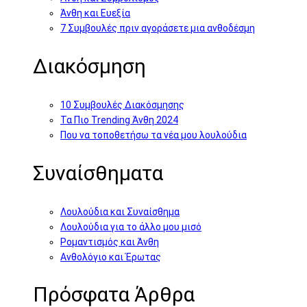
Άνθη και Ευεξία
7 Συμβουλές πριν αγοράσετε μια ανθοδέσμη
Διακόσμηση
10 Συμβουλές Διακόσμησης
Τα Πιο Trending Άνθη 2024
Που να τοποθετήσω τα νέα μου λουλούδια
Συναίσθηματα
Λουλούδια και Συναίσθημα
Λουλούδια για το άλλο μου μισό
Ρομαντισμός και Άνθη
Ανθολόγιο και Έρωτας
Πρόσφατα Άρθρα