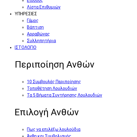
Είσοδος
Λίστα Επιθυμιών
ΥΠΗΡΕΣΙΕΣ
Γάμος
Βάπτιση
Αρραβώνας
Συλληπητήρια
ΙΣΤΟΛΟΓΙΟ
Περιποίηση Ανθών
10 Συμβουλές Περιποίησης
Τοποθέτηση Λουλουδιών
Τα 5 Βήματα Συντήρησης Λουλουδιών
Επιλογή Ανθών
Πως να επιλέξω λουλούδια
Άνθη και Συμβολισμός