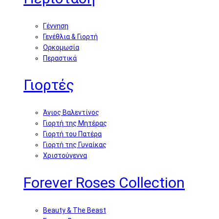
Γέννηση
Γενέθλια & Γιορτή
Ορκομωσία
Περαστικά
Γιορτές
Άγιος Βαλεντίνος
Γιορτή της Μητέρας
Γιορτή του Πατέρα
Γιορτή της Γυναίκας
Χριστούγεννα
Forever Roses Collection
Beauty & The Beast