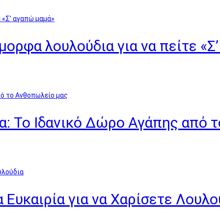
όμορφα λουλούδια για να πείτε «Σ
α: Το Ιδανικό Δώρο Αγάπης από 
α Ευκαιρία για να Χαρίσετε Λουλο