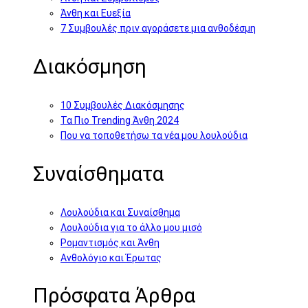
Άνθη και Ευεξία
7 Συμβουλές πριν αγοράσετε μια ανθοδέσμη
Διακόσμηση
10 Συμβουλές Διακόσμησης
Τα Πιο Trending Άνθη 2024
Που να τοποθετήσω τα νέα μου λουλούδια
Συναίσθηματα
Λουλούδια και Συναίσθημα
Λουλούδια για το άλλο μου μισό
Ρομαντισμός και Άνθη
Ανθολόγιο και Έρωτας
Πρόσφατα Άρθρα