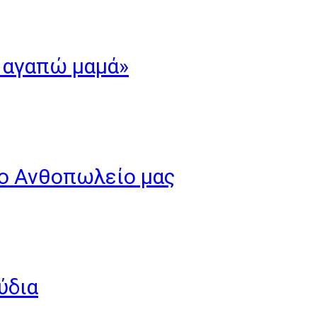
’ αγαπώ μαμά»
το Ανθοπωλείο μας
ύδια