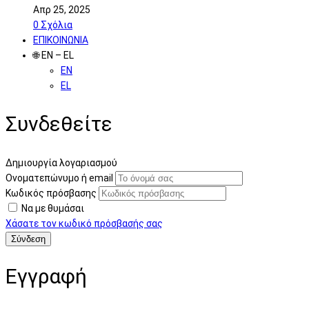
Απρ 25, 2025
0
Σχόλια
ΕΠΙΚΟΙΝΩΝΙΑ
🌐 EN – EL
EN
EL
Συνδεθείτε
Δημιουργία λογαριασμού
Ονοματεπώνυμο ή email
Κωδικός πρόσβασης
Να με θυμάσαι
Χάσατε τον κωδικό πρόσβασής σας
Εγγραφή